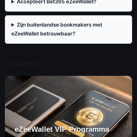
Accepteert Bet365 eZeeWallet?
Zijn buitenlandse bookmakers met
eZeeWallet betrouwbaar?
Artikelen
eZeeWallet VIP Programma