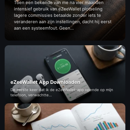
Toen een bekende van me na vier maanden
intensief gebruik van eZeeWallet plotseling
lagere commissies betaalde zonder iets te
veranderen aan zijn instellingen, dacht hij eerst
aan een systeemfout. Geen…
eZeeWallet App Downloaden
De eerste keer dat ik de eZeeWallet-app opende op mijn
telefoon, verwachtte…