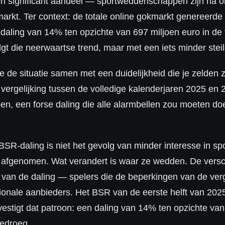
een significant aandeel — sportweddenschappen zijn na on
arkt. Ter context: de totale online gokmarkt genereerd
n daling van 14% ten opzichte van 697 miljoen euro in de
 die neerwaartse trend, maar met een iets minder steil
de situatie samen met een duidelijkheid die je zelden zi
ergelijking tussen de volledige kalenderjaren 2025 en 2
n, een forse daling die alle alarmbellen zou moeten doe
e BSR-daling is niet het gevolg van minder interesse in 
h afgenomen. Wat verandert is waar ze wedden. De versc
el van de daling — spelers die de beperkingen van de ver
ationale aanbieders. Het BSR van de eerste helft van 202
stigt dat patroon: een daling van 14% ten opzichte van
bedroeg.