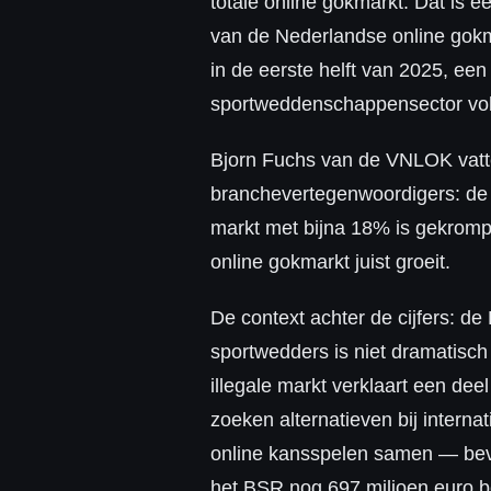
totale online gokmarkt. Dat is 
van de Nederlandse online gokm
in de eerste helft van 2025, ee
sportweddenschappensector volgt
Bjorn Fuchs van de VNLOK vatte 
branchevertegenwoordigers: de v
markt met bijna 18% is gekrompe
online gokmarkt juist groeit.
De context achter de cijfers: d
sportwedders is niet dramatisc
illegale markt verklaart een de
zoeken alternatieven bij intern
online kansspelen samen — beve
het BSR nog 697 miljoen euro 