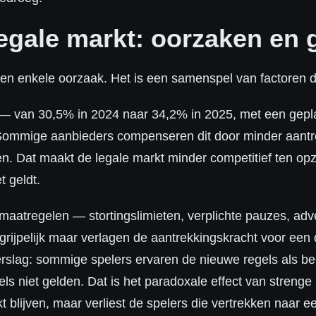
egale markt: oorzaken en 
en enkele oorzaak. Het is een samenspel van factoren di
 — van 30,5% in 2024 naar 34,2% in 2025, met een gepl
Sommige aanbieders compenseren dit door minder aantre
. Dat maakt de legale markt minder competitief ten opz
t geldt.
aatregelen — stortingslimieten, verplichte pauzes, adv
rijpelijk maar verlagen de aantrekkingskracht voor een
verslag: sommige spelers ervaren de nieuwe regels als be
gels niet gelden. Dat is het paradoxale effect van stre
kt blijven, maar verliest de spelers die vertrekken naar