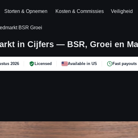
Storten & Opnemen
Kosten & Commissies
Veiligheid
edmarkt BSR Groei
kt in Cijfers — BSR, Groei en Ma
stus 2026
Licensed
Available in US
Fast payouts