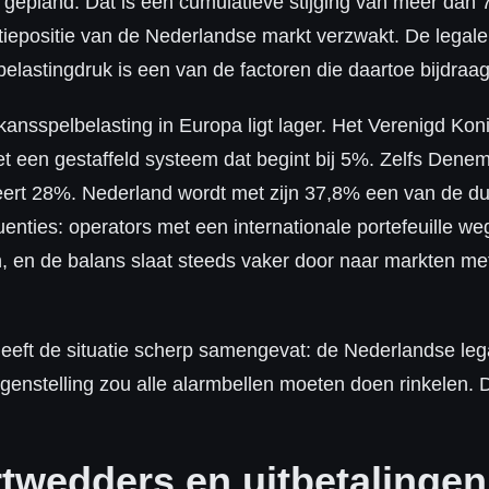
gepland. Dat is een cumulatieve stijging van meer dan 7
tiepositie van de Nederlandse markt verzwakt. De legal
elastingdruk is een van de factoren die daartoe bijdraag
kansspelbelasting in Europa ligt lager. Het Verenigd Kon
 een gestaffeld systeem dat begint bij 5%. Zelfs Denem
eert 28%. Nederland wordt met zijn 37,8% een van de d
quenties: operators met een internationale portefeuille 
 en de balans slaat steeds vaker door naar markten met
eft de situatie scherp samengevat: de Nederlandse legal
genstelling zou alle alarmbellen moeten doen rinkelen. D
twedders en uitbetalingen