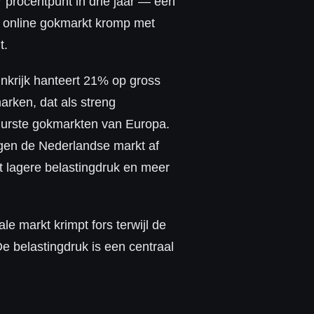
 procentpunt in drie jaar — een
e online gokmarkt kromp met
t.
inkrijk hanteert 21% op gross
arken, dat als streng
uurste gokmarkten van Europa.
wegen de Nederlandse markt af
 lagere belastingdruk en meer
e markt krimpt fors terwijl de
e belastingdruk is een centraal