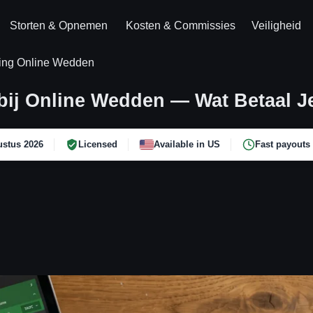
Storten & Opnemen
Kosten & Commissies
Veiligheid
ing Online Wedden
bij Online Wedden — Wat Betaal J
stus 2026
Licensed
Available in US
Fast payouts