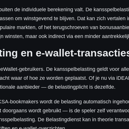
t buiten de individuele berekening valt. De kansspelbela
ssen om winstgevend te blijven. Dat kan zich vertalen i
pulaire markten, of het terugschroeven van bonusaanbie
zijn winsten, maar ook indirect via een minder aantrekkeli
ing en e-wallet-transactie
eeWallet-gebruikers. De kansspelbelasting geldt voor a
cht waar of hoe ze worden geplaatst. Of je nu via iDE
ationale aanbieder — de belastingplicht is dezelfde.
Bij KSA-bookmakers wordt de belasting automatisch ingeho
oorgaans wordt gebruikt — is de speler zelf verantwoor
nsspelbelasting. De Belastingdienst kan in theorie trans
iften en e-wallet-overzichten.