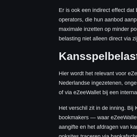
Er is ook een indirect effect da
operators, die hun aanbod aanpa
maximale inzetten op minder po
belasting niet alleen direct via 
Kansspelbelast
Hier wordt het relevant voor eZ
Nederlandse ingezetenen, ongea
of via eZeeWallet bij een intern
Het verschil zit in de inning. 
bookmakers — waar eZeeWallet d
aangifte en het afdragen van ka
goksites traceren via bankafschr