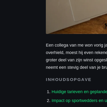
Een collega van me won vorig j
overhield, moest hij even reke
groter deel van zijn winst opges
neemt een stevig deel van je bru
INHOUDSOPGAVE
Huidige tarieven en gepland
Impact op sportwedders en u