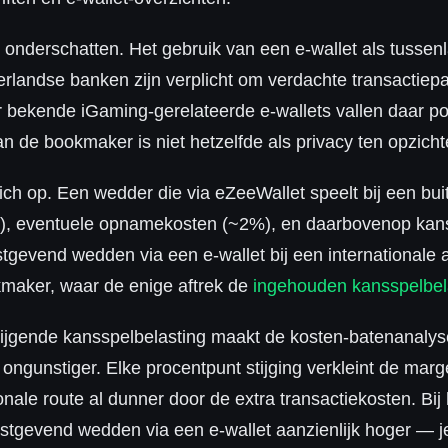
s onderschatten. Het gebruik van een e-wallet als tussen
erlandse banken zijn verplicht om verdachte transactiep
bekende iGaming-gerelateerde e-wallets vallen daar pot
n de bookmaker is niet hetzelfde als privacy ten opzichte
ch op. Een wedder die via eZeeWallet speelt bij een bu
, eventuele opnamekosten (~2%), en daarbovenop kanss
gevend wedden via een e-wallet bij een internationale a
maker, waar de enige aftrek de
ingehouden kansspelbel
 stijgende kansspelbelasting maakt de kosten-batenanalys
ongunstiger. Elke procentpunt stijging verkleint de marg
ionale route al dunner door de extra transactiekosten. Bij
tgevend wedden via een e-wallet aanzienlijk hoger — je 