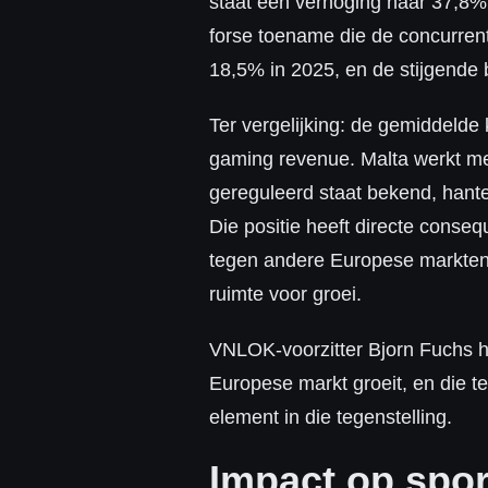
staat een verhoging naar 37,8% 
forse toename die de concurren
18,5% in 2025, en de stijgende b
Ter vergelijking: de gemiddelde 
gaming revenue. Malta werkt met
gereguleerd staat bekend, hant
Die positie heeft directe conse
tegen andere Europese markten,
ruimte voor groei.
VNLOK-voorzitter Bjorn Fuchs he
Europese markt groeit, en die te
element in die tegenstelling.
Impact op spor