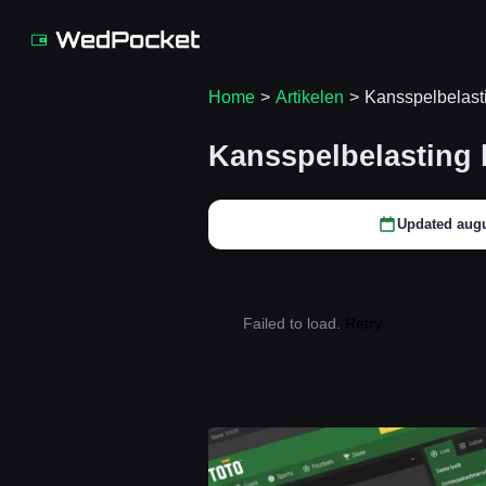
Home
>
Artikelen
>
Kansspelbelast
Kansspelbelasting 
Updated augu
Failed to load.
Retry