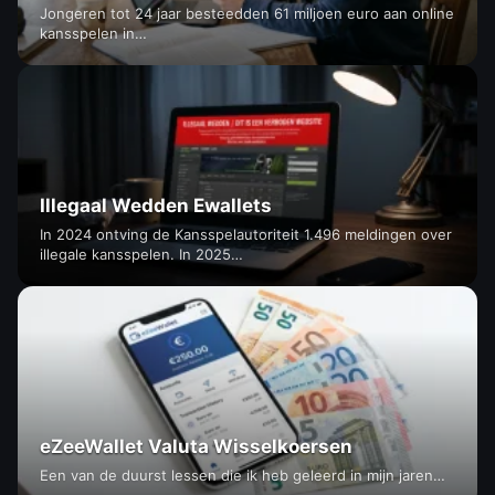
Jongeren tot 24 jaar besteedden 61 miljoen euro aan online
kansspelen in…
Illegaal Wedden Ewallets
In 2024 ontving de Kansspelautoriteit 1.496 meldingen over
illegale kansspelen. In 2025…
eZeeWallet Valuta Wisselkoersen
Een van de duurst lessen die ik heb geleerd in mijn jaren…