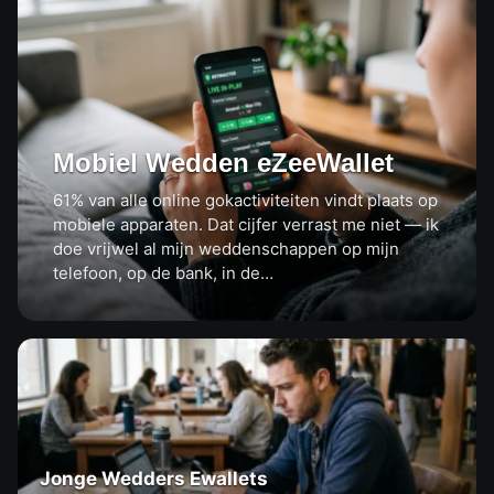
Mobiel Wedden eZeeWallet
61% van alle online gokactiviteiten vindt plaats op
mobiele apparaten. Dat cijfer verrast me niet — ik
doe vrijwel al mijn weddenschappen op mijn
telefoon, op de bank, in de…
Jonge Wedders Ewallets