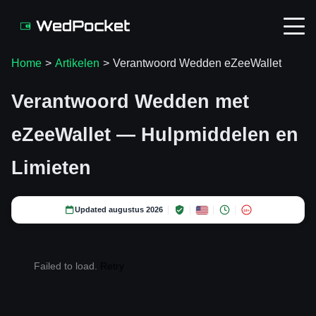
Home
>
Artikelen
>
Verantwoord Wedden eZeeWallet
Verantwoord Wedden met
eZeeWallet — Hulpmiddelen en
Limieten
Updated augustus 2026
18+
Failed to load.
Retry