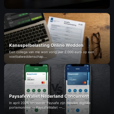
Kansspelbelasting Online Wedden
Een collega van me won vorig jaar 2.000 euro op een
voetbalweddenschap.…
PaysafeWallet Nederland Concurrent
In april 2026 lanceerde Paysafe zijn nieuwe digitale
portemonnee — PaysafeWallet —…