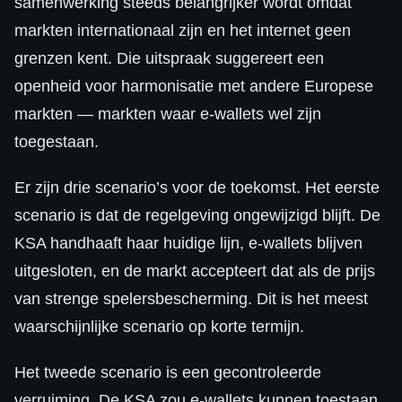
samenwerking steeds belangrijker wordt omdat
markten internationaal zijn en het internet geen
grenzen kent. Die uitspraak suggereert een
openheid voor harmonisatie met andere Europese
markten — markten waar e-wallets wel zijn
toegestaan.
Er zijn drie scenario’s voor de toekomst. Het eerste
scenario is dat de regelgeving ongewijzigd blijft. De
KSA handhaaft haar huidige lijn, e-wallets blijven
uitgesloten, en de markt accepteert dat als de prijs
van strenge spelersbescherming. Dit is het meest
waarschijnlijke scenario op korte termijn.
Het tweede scenario is een gecontroleerde
verruiming. De KSA zou e-wallets kunnen toestaan