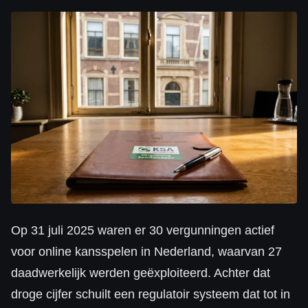
Op 31 juli 2025 waren er 30 vergunningen actief
voor online kansspelen in Nederland, waarvan 27
daadwerkelijk werden geëxploiteerd. Achter dat
droge cijfer schuilt een regulatoir systeem dat tot in