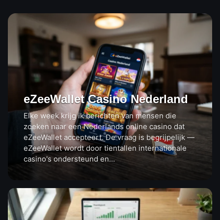
eZeeWallet Casino Nederland
Elke week krijg ik berichten van mensen die
zoeken naar een Nederlands online casino dat
eZeeWallet accepteert. De vraag is begrijpelijk —
eZeeWallet wordt door tientallen internationale
casino's ondersteund en…