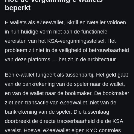
beperkt
E-wallets als eZeeWallet, Skrill en Neteller voldoen
in hun huidige vorm niet aan de functionele
vereisten van het KSA-vergunningsstelsel. Het
probleem zit niet in de veiligheid of betrouwbaarheid
van deze platforms — het zit in de architectuur.
Een e-wallet fungeert als tussenpartij. Het geld gaat
van de bankrekening van de speler naar de wallet,
en van de wallet naar de bookmaker. De bookmaker
ziet een transactie van eZeeWallet, niet van de
bankrekening van de speler. Die tussenlaag
doorbreekt de directe traceerbaarheid die de KSA
vereist. Hoewel eZeeWallet eigen KYC-controles