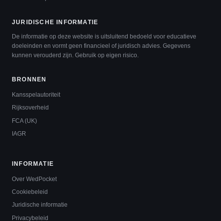
JURIDISCHE INFORMATIE
De informatie op deze website is uitsluitend bedoeld voor educatieve
doeleinden en vormt geen financieel of juridisch advies. Gegevens
kunnen verouderd zijn. Gebruik op eigen risico.
BRONNEN
Kansspelautoriteit
Rijksoverheid
FCA (UK)
IAGR
INFORMATIE
Over WedPocket
Cookiebeleid
Juridische informatie
Privacybeleid