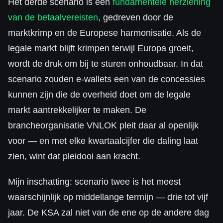
Het derde scenario is een
fundamentele herziening
van de betaalvereisten
, gedreven door de
marktkrimp en de Europese harmonisatie. Als de
legale markt blijft krimpen terwijl Europa groeit,
wordt de druk om bij te sturen onhoudbaar. In dat
scenario zouden e-wallets een van de concessies
kunnen zijn die de overheid doet om de legale
markt aantrekkelijker te maken. De
brancheorganisatie VNLOK pleit daar al openlijk
voor — en met elke kwartaalcijfer die daling laat
zien, wint dat pleidooi aan kracht.
Mijn inschatting: scenario twee is het meest
waarschijnlijk op middellange termijn — drie tot vijf
jaar. De KSA zal niet van de ene op de andere dag