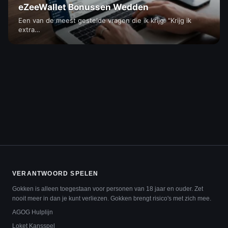
eZeeWallet Bonussen Wedden
Een van de meest gestelde vragen die ik krijg: "Krijg ik
extra…
VERANTWOORD SPELEN
Gokken is alleen toegestaan voor personen van 18 jaar en ouder. Zet
nooit meer in dan je kunt verliezen. Gokken brengt risico's met zich mee.
AGOG Hulplijn
Loket Kansspel